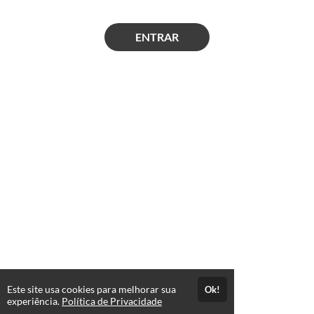
ENTRAR
Este site usa cookies para melhorar sua
Ok!
experiência.
Política de Privacidade