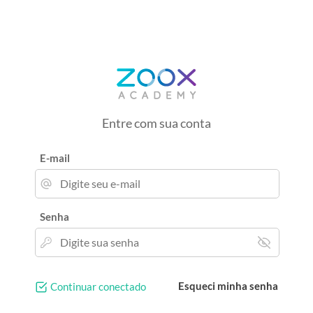
Entre com sua conta
E-mail
Senha
Esqueci minha senha
Continuar conectado